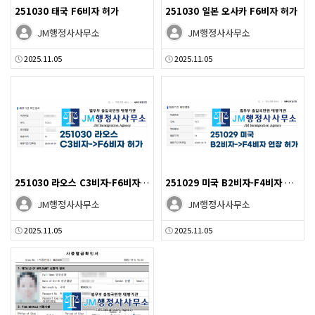
251030 태국 F6비자 허가
251030 일본 오사카 F6비자 허가
JM행정사사무소
JM행정사사무소
2025.11.05
2025.11.05
251030 라오스 C3비자-F6비자 허가
251029 미국 B2비자-F4비자 연장 허가
JM행정사사무소
JM행정사사무소
2025.11.05
2025.11.05