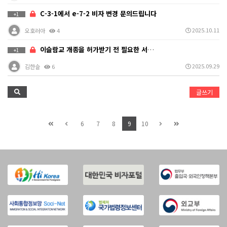
C-3-1에서 e-7-2 비자 변경 문의드립니다
+1
2025.10.11
오호러아
4
이슬람교 개종을 허가받기 전 필요한 서약서 작성과 사진…
+1
2025.09.29
김한슬
6
글쓰기
6
7
8
9
10