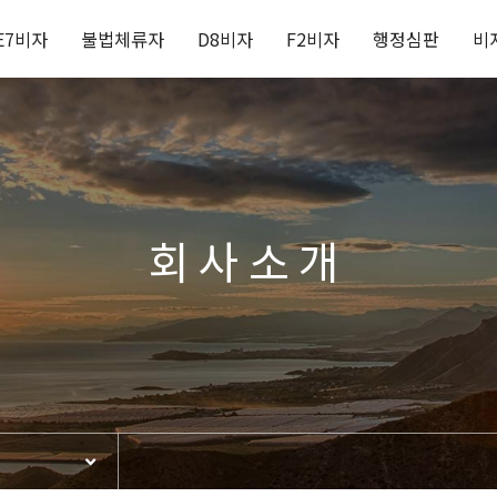
E7비자
불법체류자
D8비자
F2비자
행정심판
비
회사소개