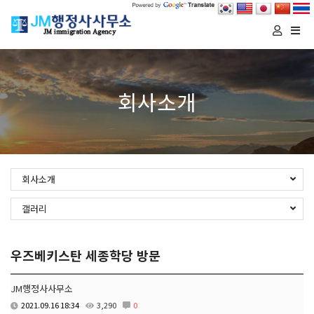
Togg
navi
회사소개
회사소개
갤러리
우즈베키스탄 세종학당 방문
JM행정사사무소
2021.09.16 18:34
3,290
0