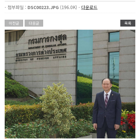
- 첨부파일 :
DSC00223.JPG
(196.0K) -
다운로드
이전글
다음글
목록