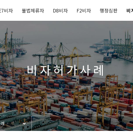
E7비자
불법체류자
D8비자
F2비자
행정심판
비
비자허가사례
사례