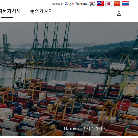
자허가사례
문의게시판
Home
비자허가사례