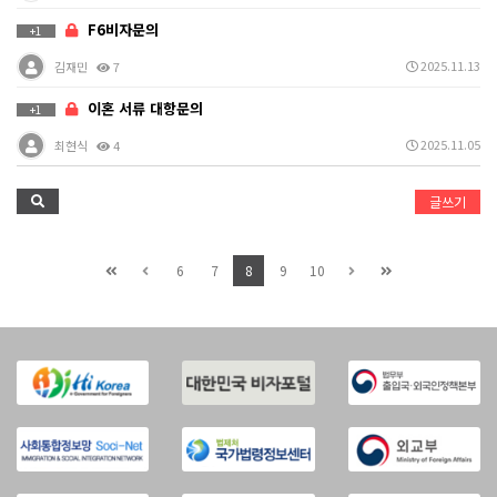
F6비자문의
+1
2025.11.13
김재민
7
이혼 서류 대항문의
+1
2025.11.05
최현식
4
글쓰기
6
7
8
9
10