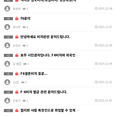
+1
2025.12.08
유성하
3
f6문의
+1
2025.12.07
정다정
8
안녕하세요 비자관련 문의드립니다.
+1
2025.12.06
손은진
6
호주 시민권자입니다. F4비자와 외국인 거소증에 필요한…
+1
2025.12.04
김 형준
5
F6결혼비자 질문...
+1
2025.12.02
신x민
3
F-6비자 발급 관련 문의드립니다.
+1
2025.12.02
민웅기
2
필리핀 사람 특정인으로 취업할 수 있게 오는 방법이 있…
+3